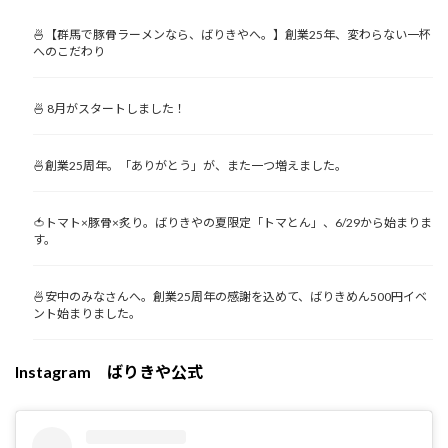
🍜【群馬で豚骨ラーメンなら、ばりきやへ。】創業25年、変わらない一杯
へのこだわり
🍜 8月がスタートしました！
🍜創業25周年。「ありがとう」が、また一つ増えました。
🍅トマト×豚骨×炙り。ばりきやの夏限定「トマとん」、6/29から始まりま
す。
🍜安中のみなさんへ。創業25周年の感謝を込めて、ばりきめん500円イベ
ント始まりました。
Instagram ばりきや公式